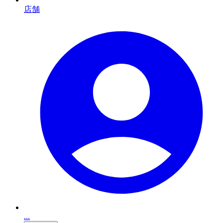
店舗
...