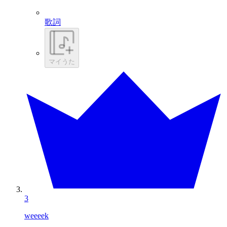
歌詞
マイうた
3
weeeek