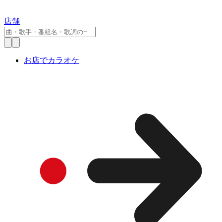
店舗
お店でカラオケ