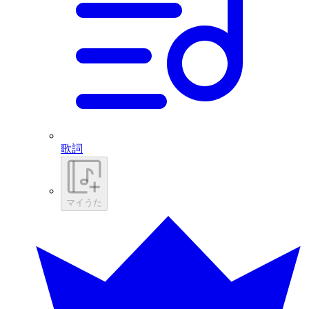
歌詞
マイうた