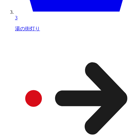
3
湯の街灯り