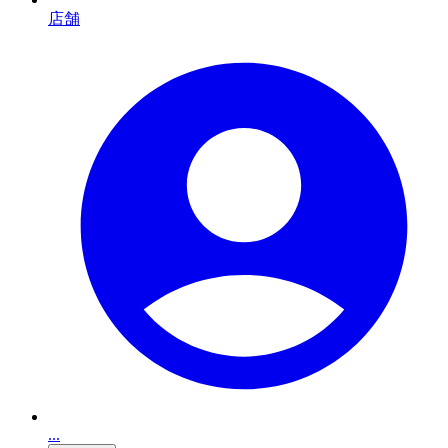
店舗
...