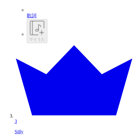
歌詞
マイうた
3
Silly