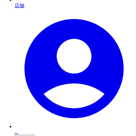
店舗
...