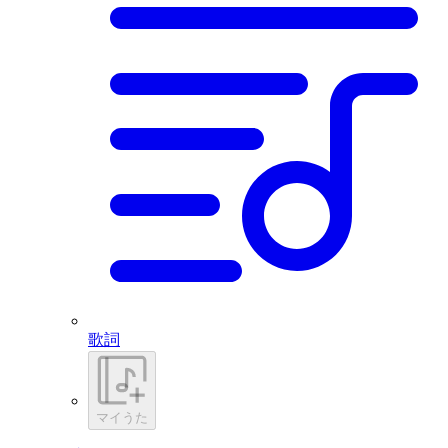
歌詞
マイうた