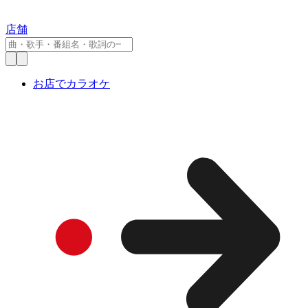
店舗
お店でカラオケ