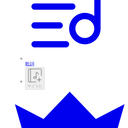
歌詞
マイうた