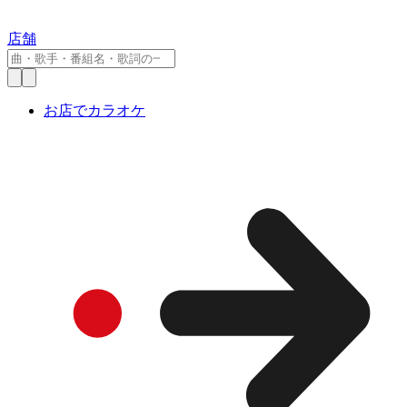
店舗
お店でカラオケ