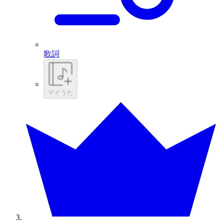
歌詞
マイうた