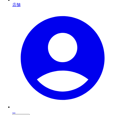
店舗
...