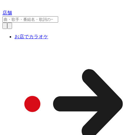
店舗
お店でカラオケ