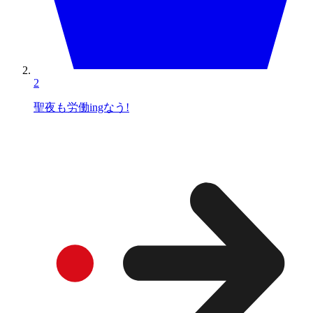
2
聖夜も労働ingなう!