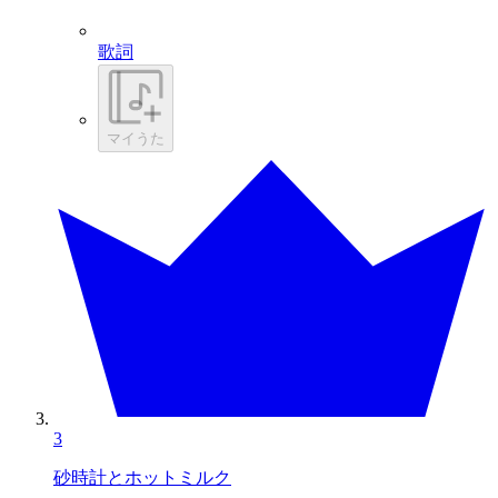
歌詞
マイうた
3
砂時計とホットミルク