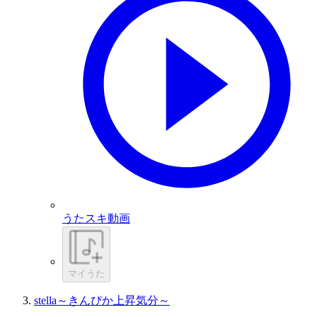
うたスキ動画
マイうた
stella～きんぴか上昇気分～