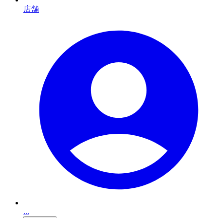
店舗
...