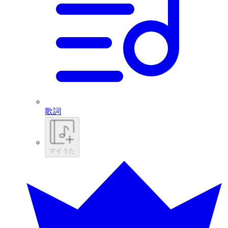
歌詞
マイうた