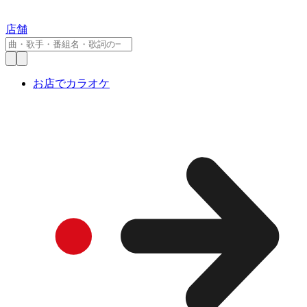
店舗
お店でカラオケ