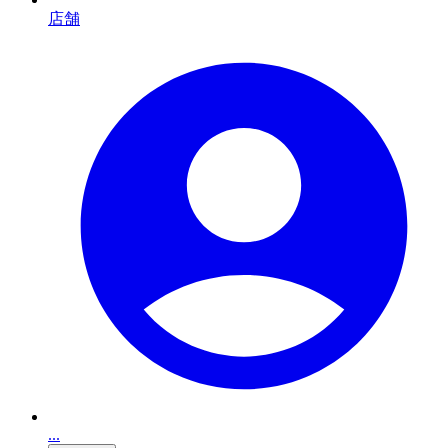
店舗
...