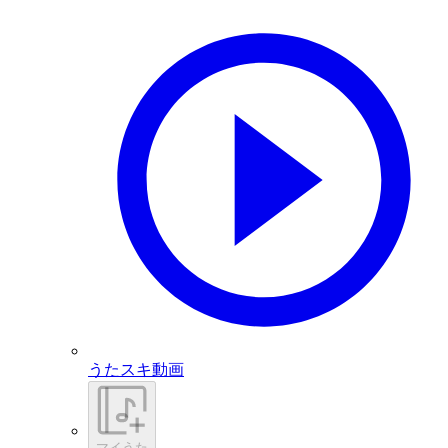
うたスキ動画
マイうた