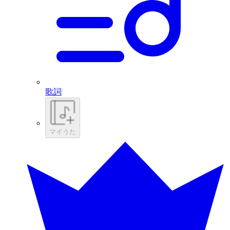
歌詞
マイうた