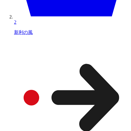
2
新利の風