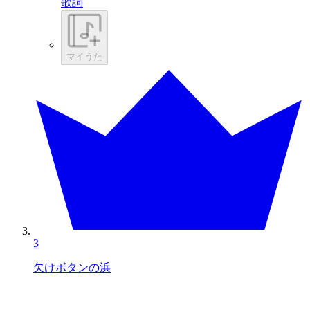
歌詞
マイうた
3
欠けボタンの浜