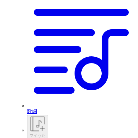
歌詞
マイうた