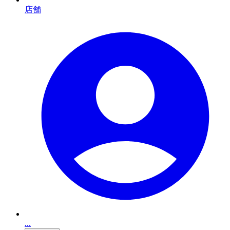
店舗
...