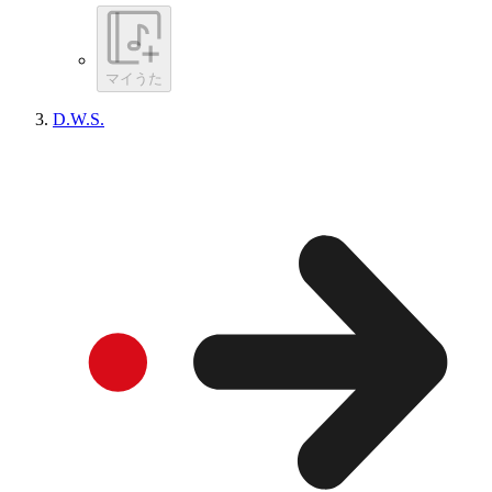
マイうた
D.W.S.