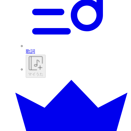
歌詞
マイうた