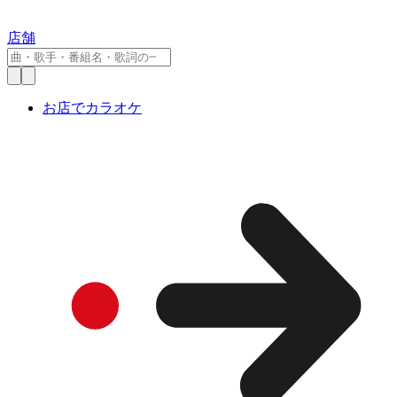
店舗
お店でカラオケ