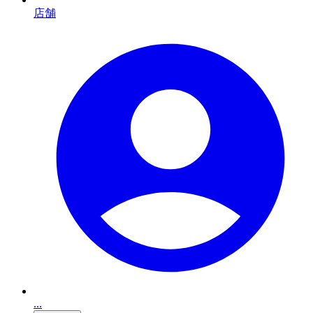
店舗
...