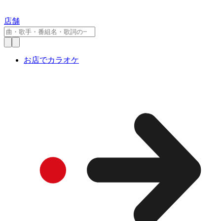
店舗
お店でカラオケ