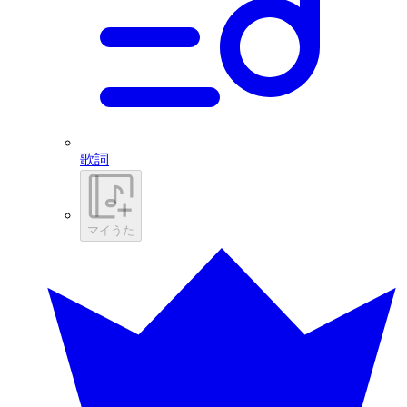
歌詞
マイうた