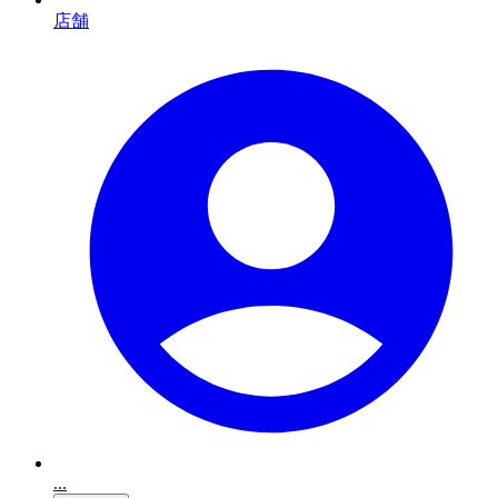
店舗
...