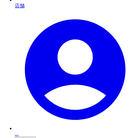
店舗
...