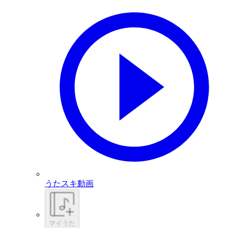
うたスキ動画
マイうた