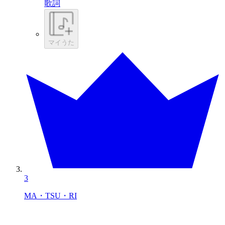
歌詞
マイうた
3
MA・TSU・RI