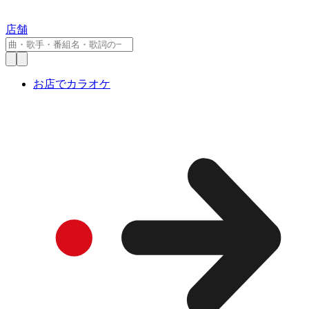
店舗
お店でカラオケ