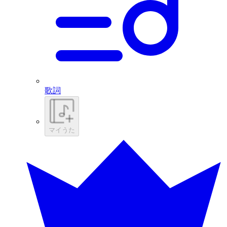
歌詞
マイうた