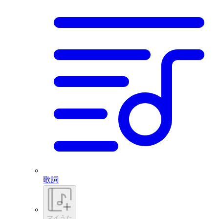
歌詞
マイうた