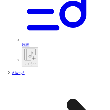
歌詞
マイうた
AlwayS