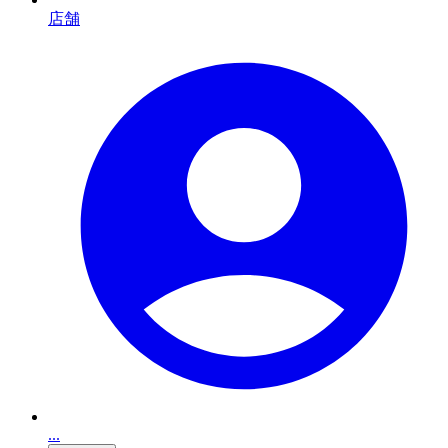
店舗
...