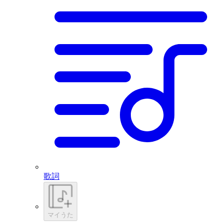
歌詞
マイうた