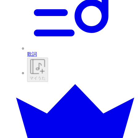
歌詞
マイうた