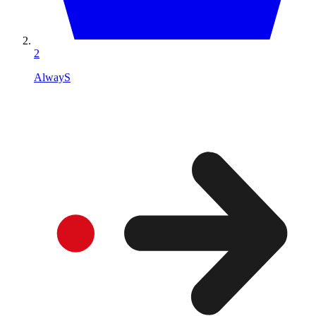
2
AlwayS