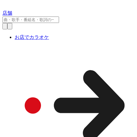
店舗
お店でカラオケ