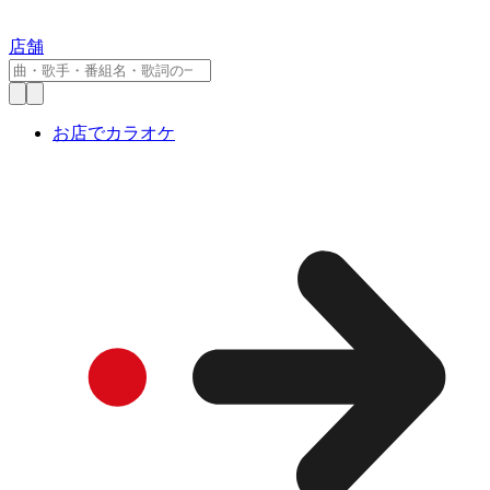
店舗
お店でカラオケ