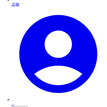
店舗
...