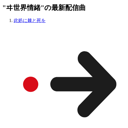
"ヰ世界情緒"の最新配信曲
此処に棘と死を