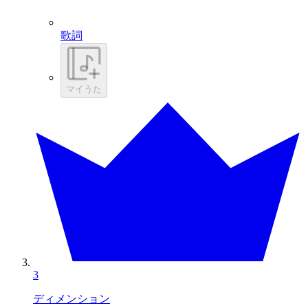
歌詞
マイうた
3
ディメンション