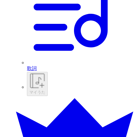
歌詞
マイうた