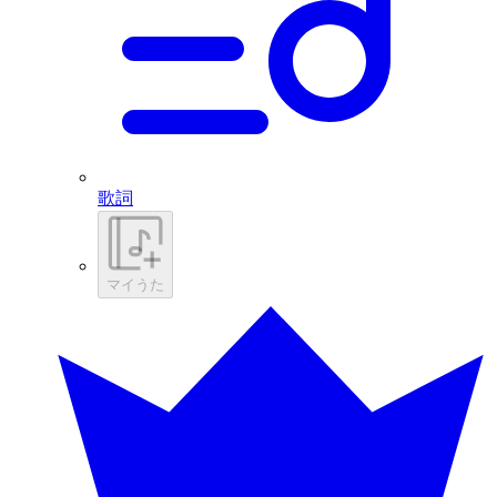
歌詞
マイうた