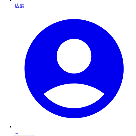
店舗
...