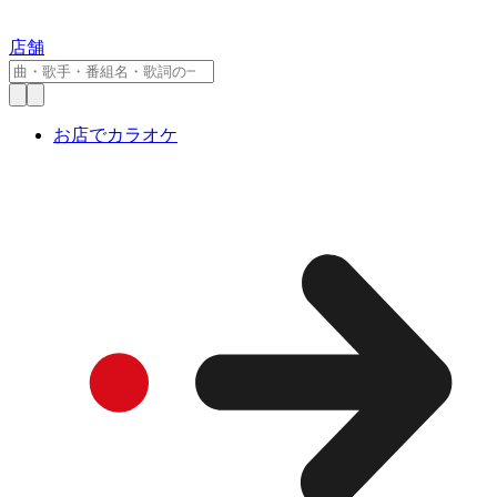
店舗
お店でカラオケ