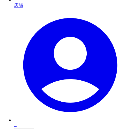
店舗
...