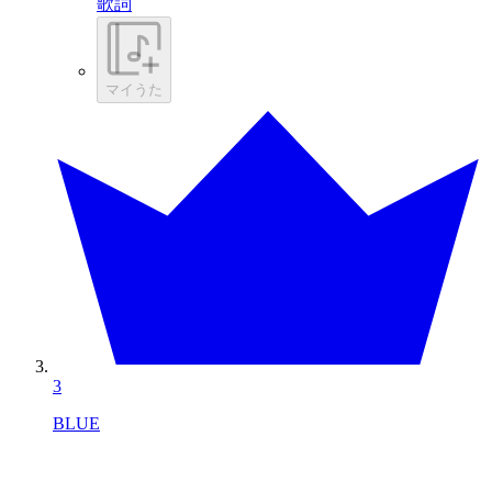
歌詞
マイうた
3
BLUE