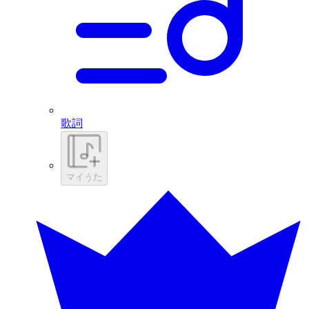
歌詞
マイうた