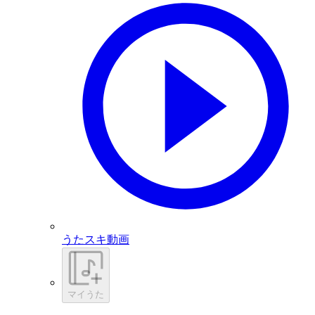
うたスキ動画
マイうた