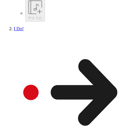
マイうた
I Do!