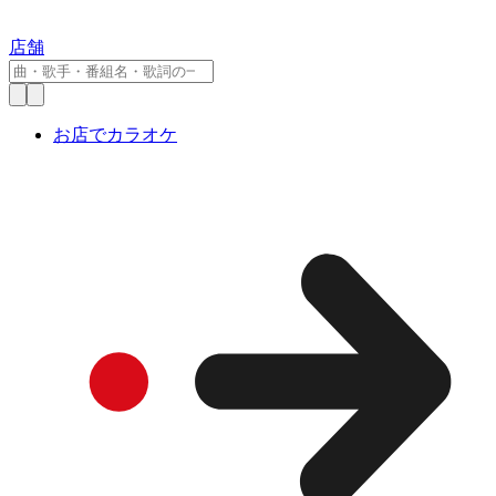
店舗
お店でカラオケ