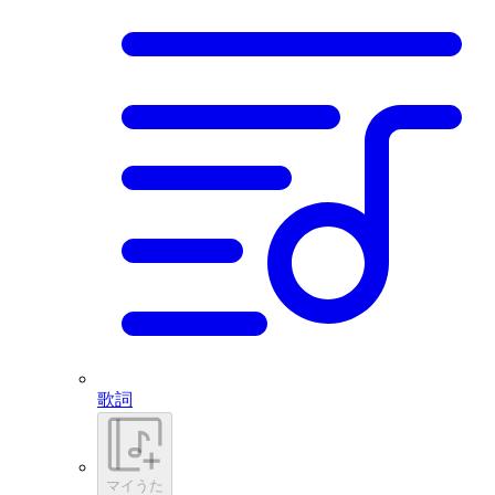
歌詞
マイうた