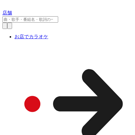
店舗
お店でカラオケ