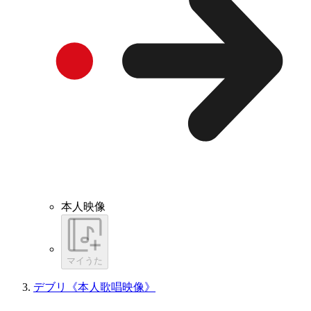
本人映像
マイうた
デブリ《本人歌唱映像》