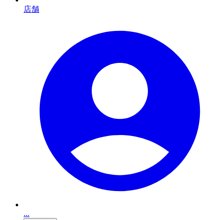
店舗
...