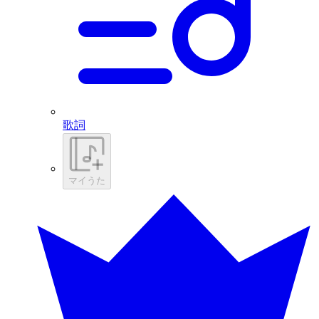
歌詞
マイうた