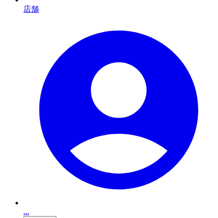
店舗
...