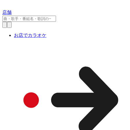
店舗
お店でカラオケ