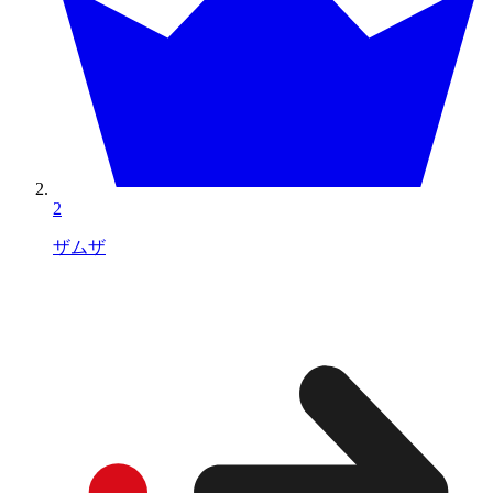
2
ザムザ