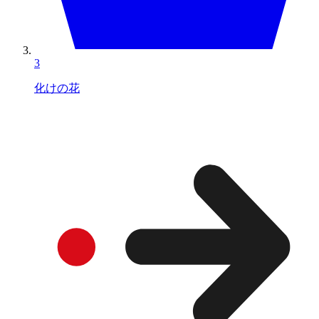
3
化けの花