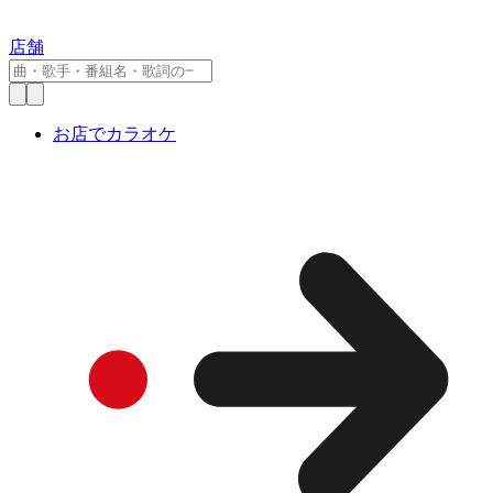
店舗
お店でカラオケ