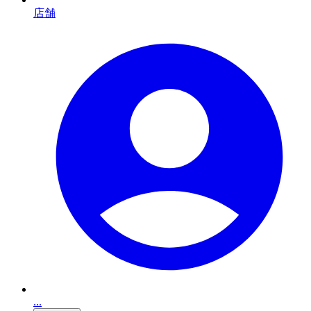
店舗
...