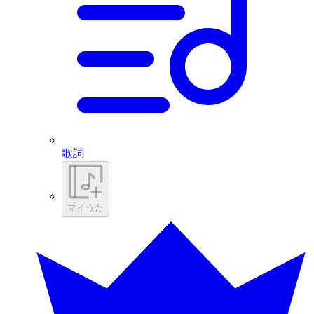
歌詞
マイうた