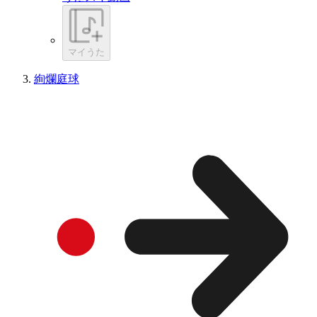
マイうた
絢爛庭球