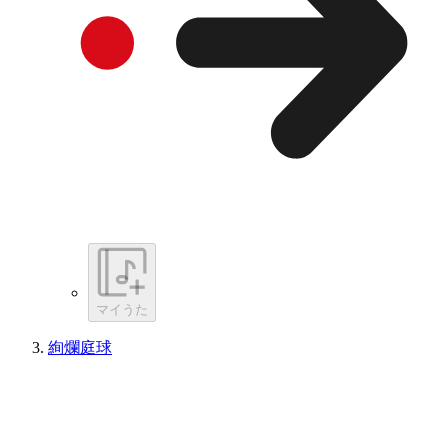
マイうた
絢爛庭球