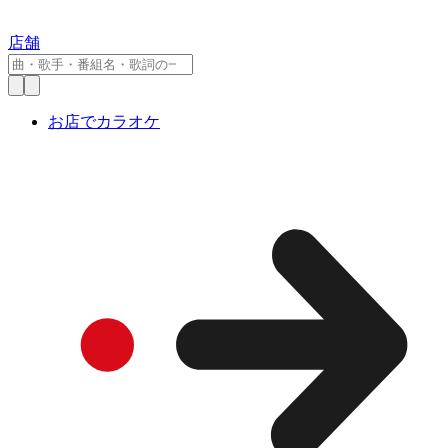
店舗
お店でカラオケ