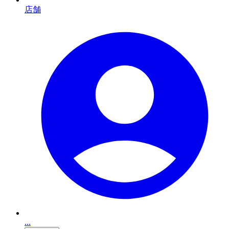
店舗
...