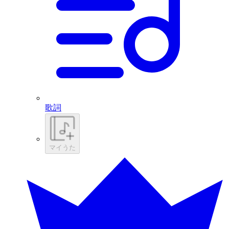
歌詞
マイうた