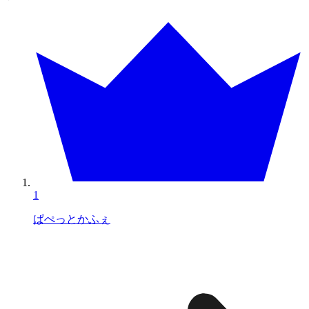
1
ぱぺっとかふぇ