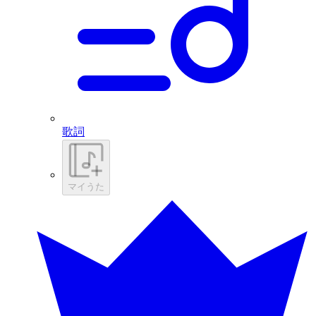
歌詞
マイうた