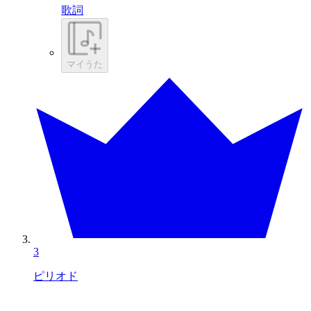
歌詞
マイうた
3
ピリオド