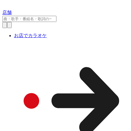
店舗
お店でカラオケ