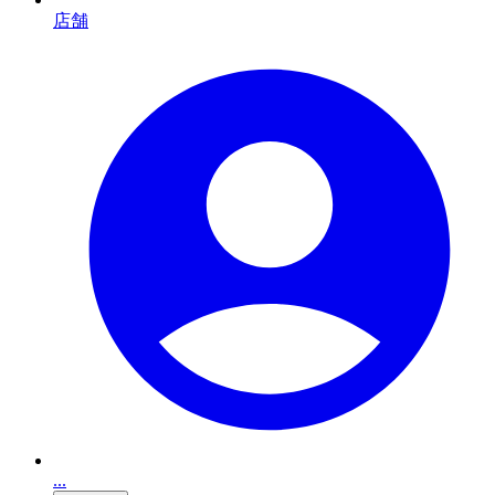
店舗
...