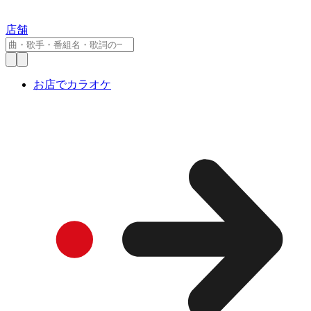
店舗
お店でカラオケ