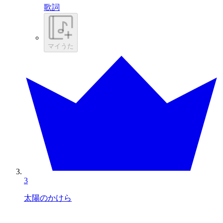
歌詞
マイうた
3
太陽のかけら