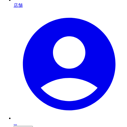
店舗
...