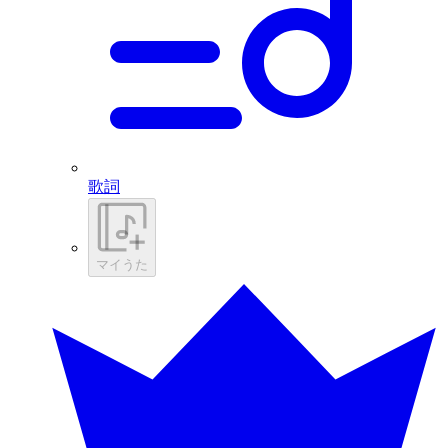
歌詞
マイうた