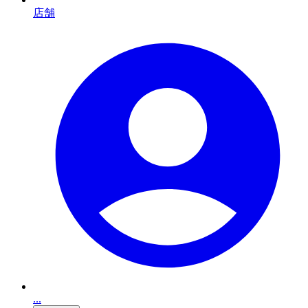
店舗
...