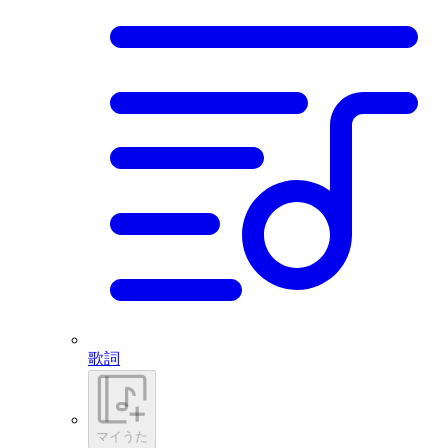
歌詞
マイうた