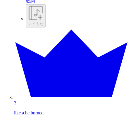
歌詞
マイうた
3
like a be burned