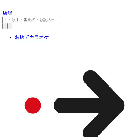
店舗
お店でカラオケ