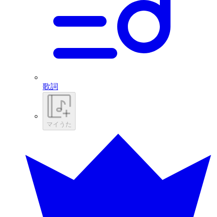
歌詞
マイうた