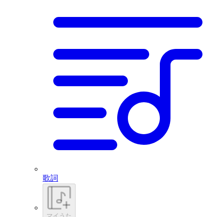
歌詞
マイうた