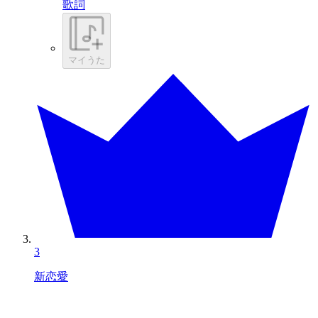
歌詞
マイうた
3
新恋愛