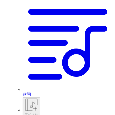
歌詞
マイうた