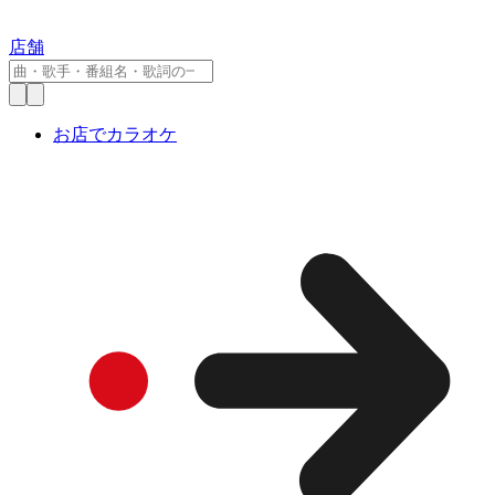
店舗
お店でカラオケ