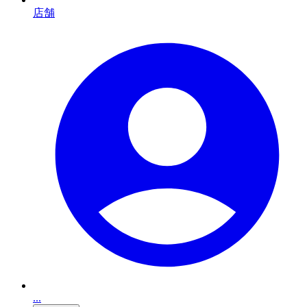
店舗
...