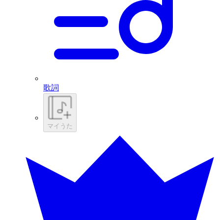
歌詞
マイうた