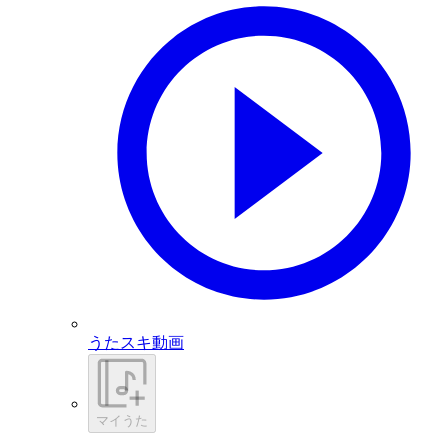
うたスキ動画
マイうた