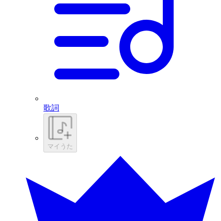
歌詞
マイうた