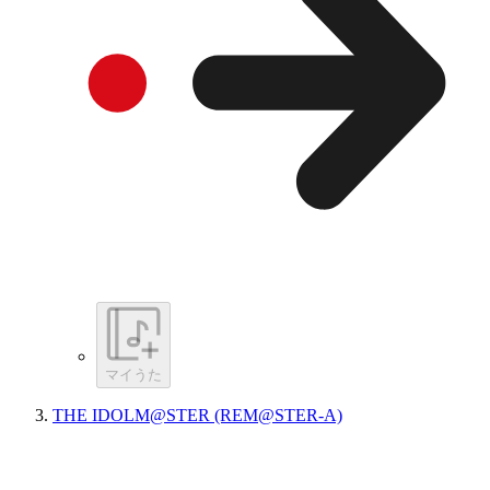
マイうた
THE IDOLM@STER (REM@STER-A)