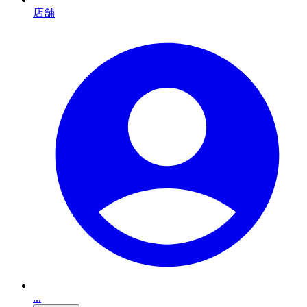
店舗
...