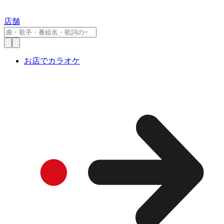
店舗
お店でカラオケ