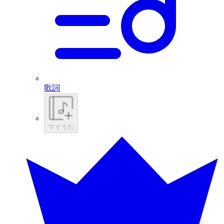
歌詞
マイうた