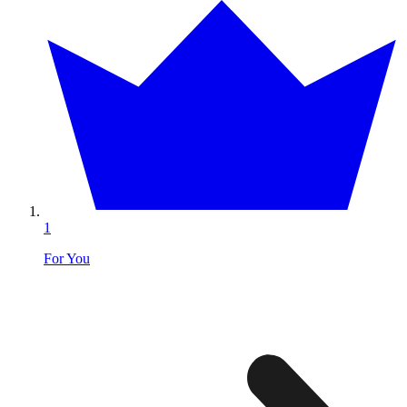
1
For You