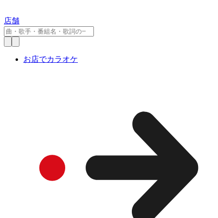
店舗
お店でカラオケ