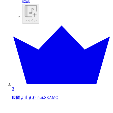
歌詞
マイうた
3
時間よ止まれ feat.SEAMO