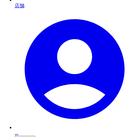
店舗
...