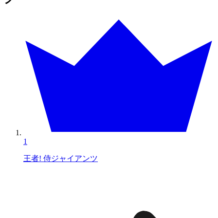
1
王者! 侍ジャイアンツ