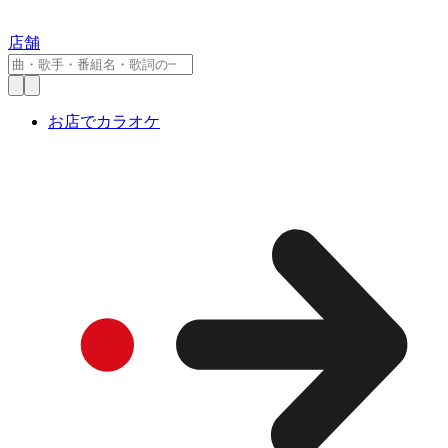
店舗
お店でカラオケ