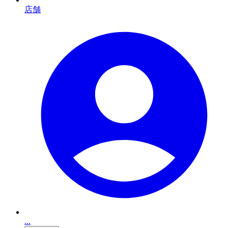
店舗
...