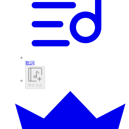
歌詞
マイうた