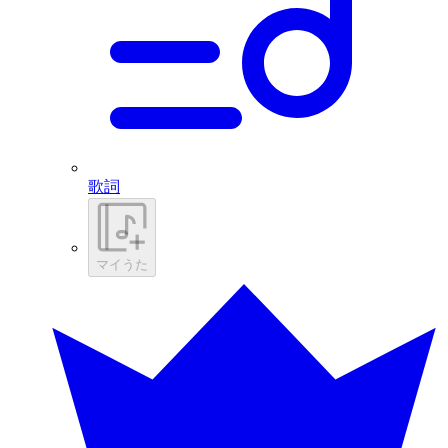
歌詞
マイうた