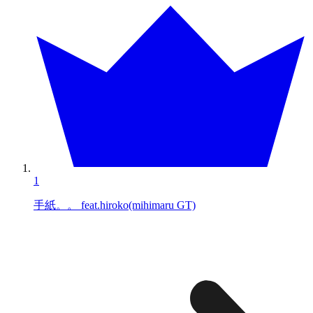
1
手紙。。 feat.hiroko(mihimaru GT)