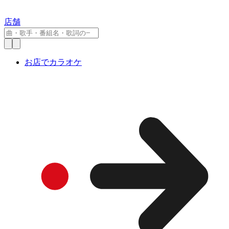
店舗
お店でカラオケ