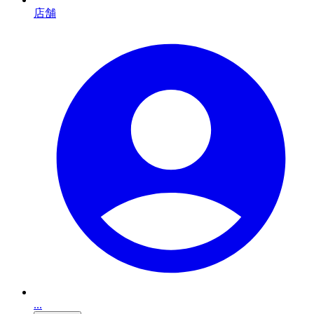
店舗
...