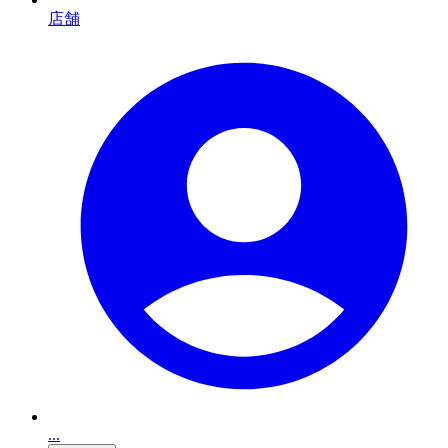
店舗
...