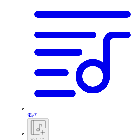
歌詞
マイうた