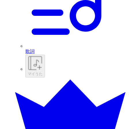
歌詞
マイうた