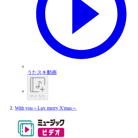
うたスキ動画
マイうた
With you～Luv merry X'mas～