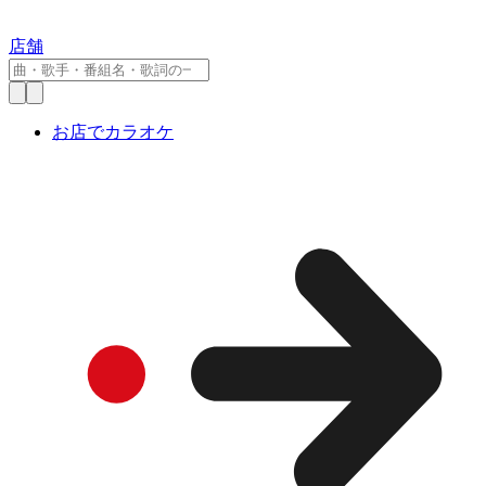
店舗
お店でカラオケ