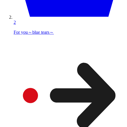
2
For you～blue tears～