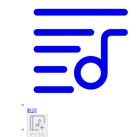
歌詞
マイうた