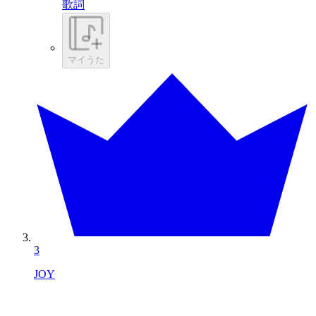
歌詞
マイうた
3
JOY