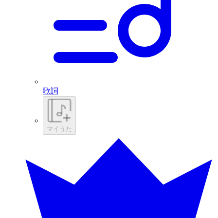
歌詞
マイうた