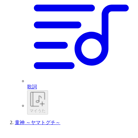
歌詞
マイうた
童神 ～ヤマトグチ～