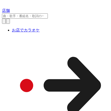
店舗
お店でカラオケ