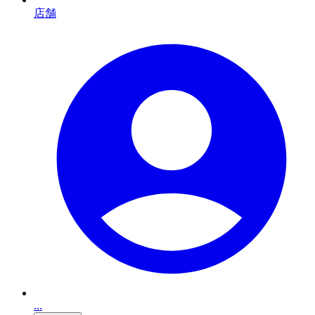
店舗
...