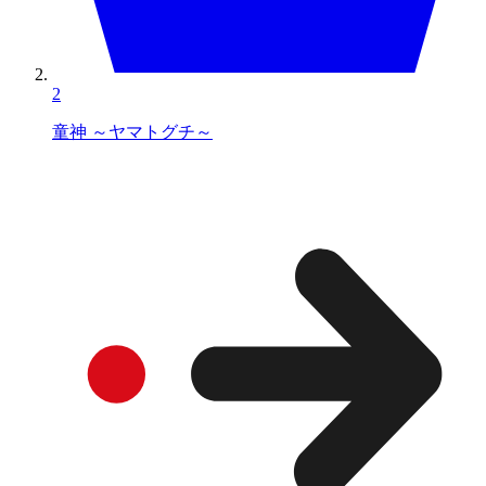
2
童神 ～ヤマトグチ～