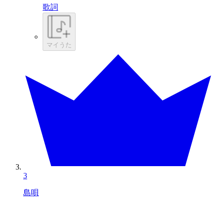
歌詞
マイうた
3
島唄