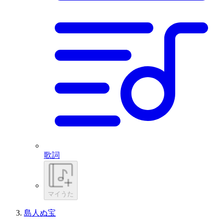
歌詞
マイうた
島人ぬ宝