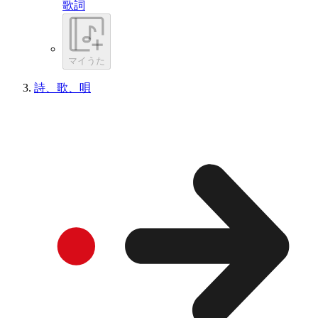
歌詞
マイうた
詩、歌、唄