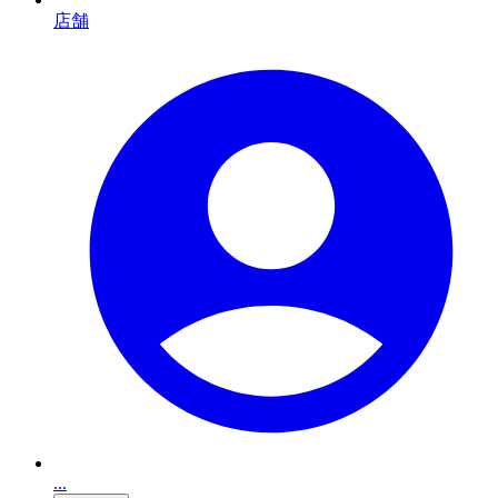
店舗
...