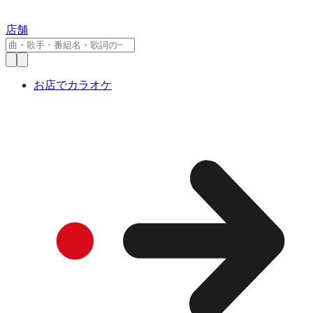
店舗
お店でカラオケ