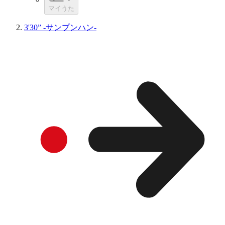
マイうた
3'30” -サンプンハン-