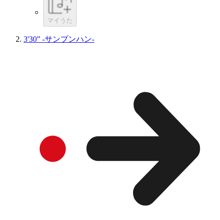
マイうた
3'30” -サンプンハン-