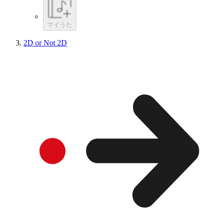
マイうた
2D or Not 2D