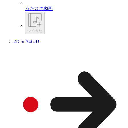
うたスキ動画
マイうた
2D or Not 2D