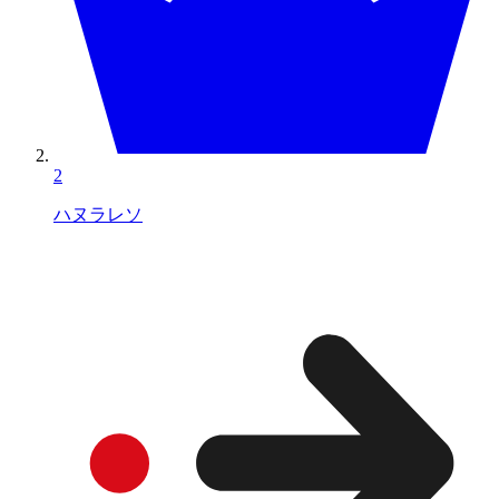
2
ハヌラレソ