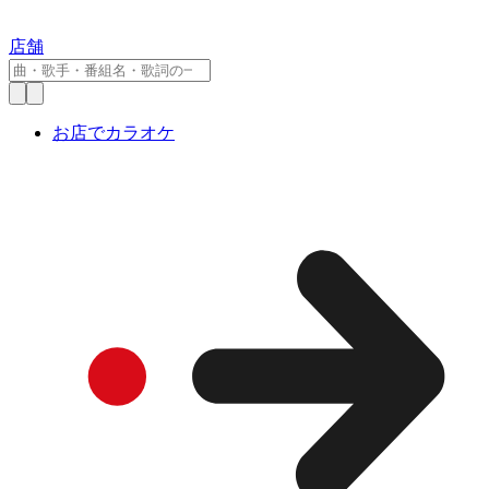
店舗
お店でカラオケ