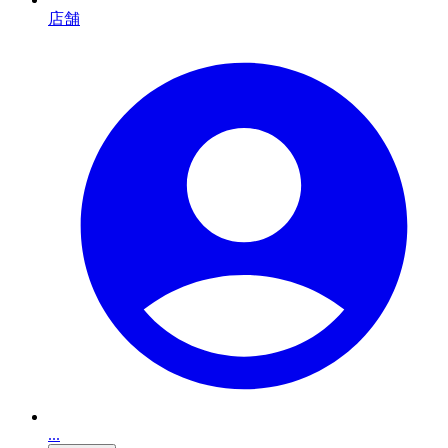
店舗
...