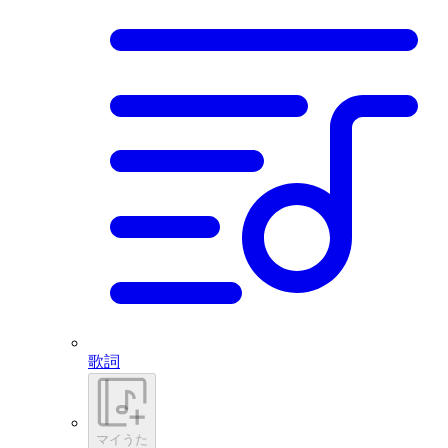
歌詞
マイうた