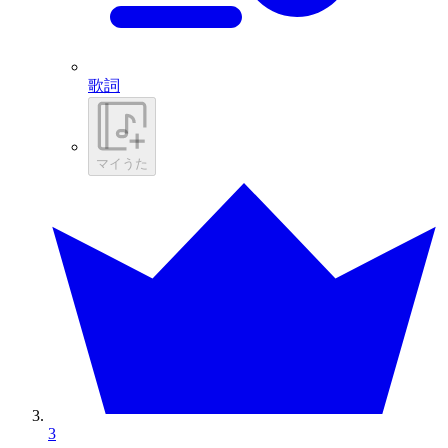
歌詞
マイうた
3