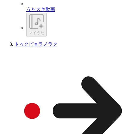
うたスキ動画
マイうた
トゥクピョラノラク