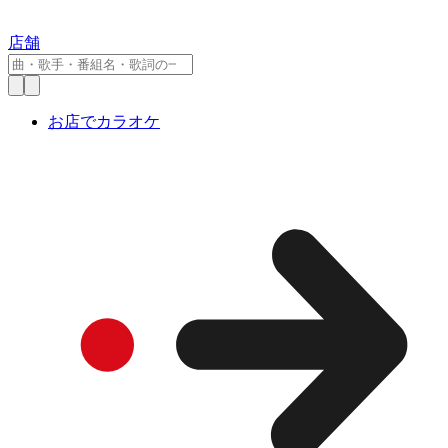
店舗
お店でカラオケ