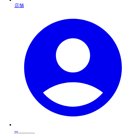
店舗
...