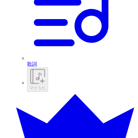
歌詞
マイうた