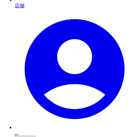
店舗
...