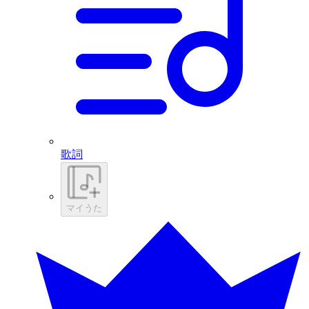
歌詞
マイうた