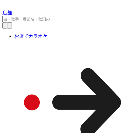
店舗
お店でカラオケ