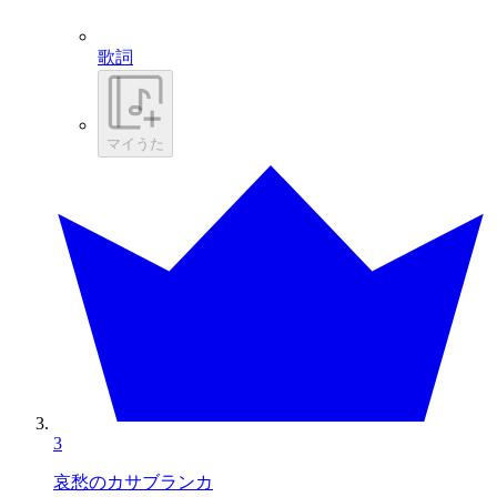
歌詞
マイうた
3
哀愁のカサブランカ