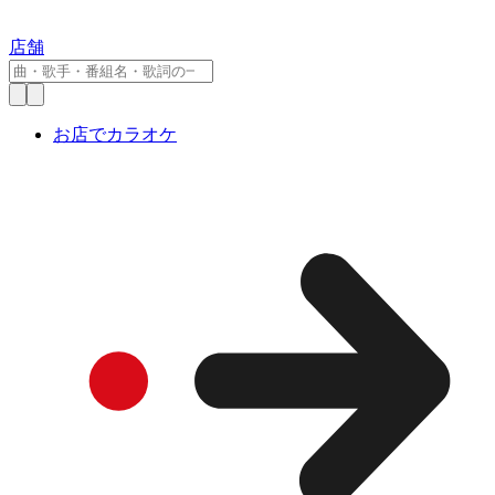
店舗
お店でカラオケ