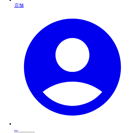
店舗
...