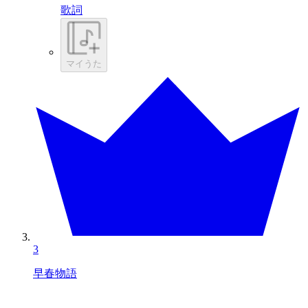
歌詞
マイうた
3
早春物語