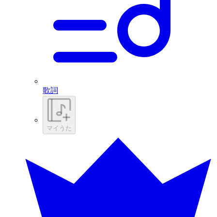
歌詞
マイうた