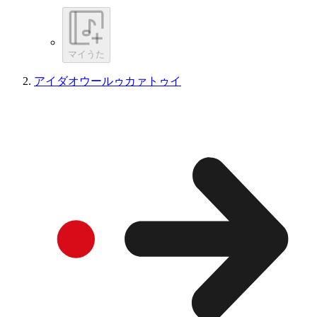
マイうた
アイダオウールゥカァトゥイ