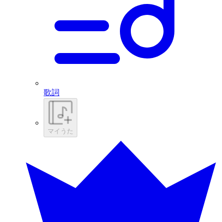
歌詞
マイうた