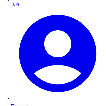
店舗
...