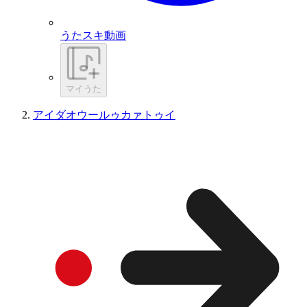
うたスキ動画
マイうた
アイダオウールゥカァトゥイ