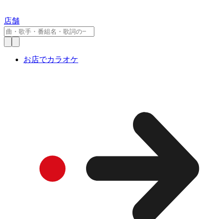
店舗
お店でカラオケ