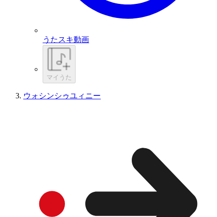
うたスキ動画
マイうた
ウォシンシゥユィニー