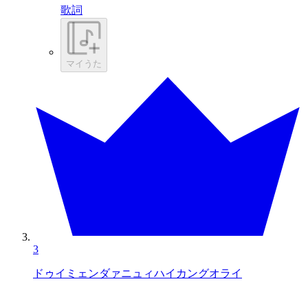
歌詞
マイうた
3
ドゥイミェンダァニュィハイカングオライ