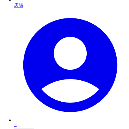
店舗
...