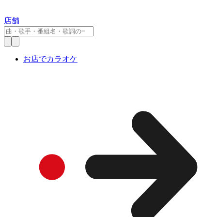
店舗
お店でカラオケ