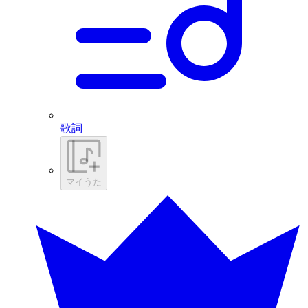
歌詞
マイうた