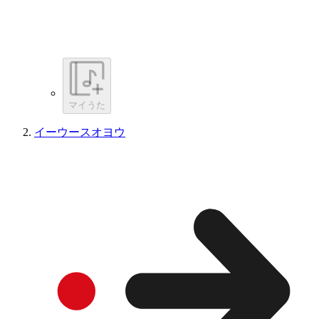
マイうた
イーウースオヨウ