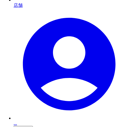
店舗
...