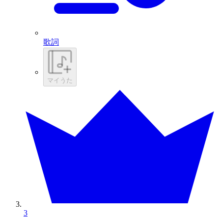
歌詞
マイうた
3