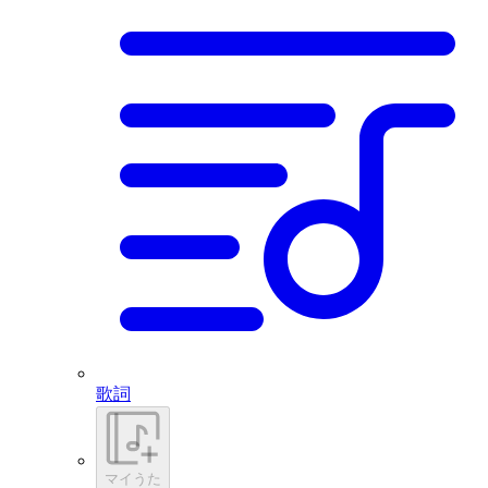
歌詞
マイうた