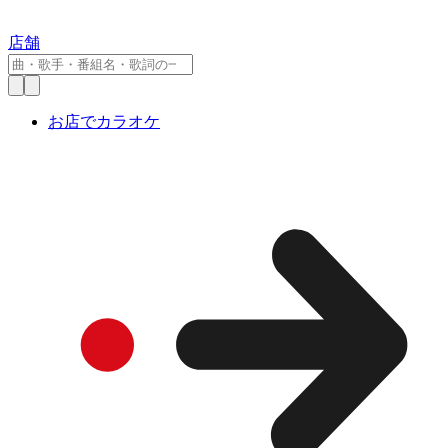
店舗
お店でカラオケ