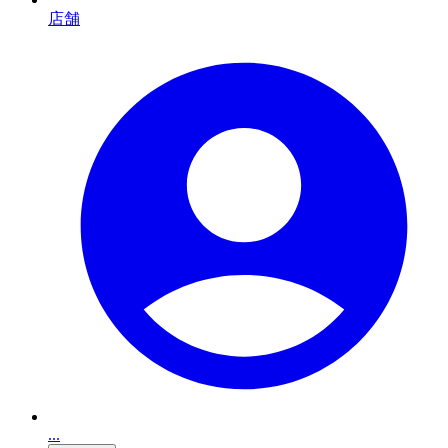
店舗
...