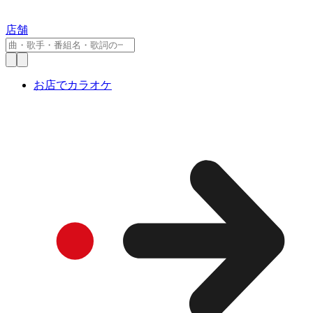
店舗
お店でカラオケ