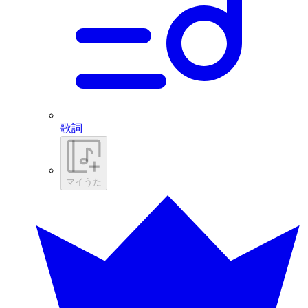
歌詞
マイうた