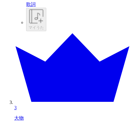
歌詞
マイうた
3
大物