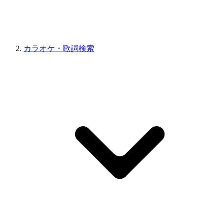
カラオケ・歌詞検索