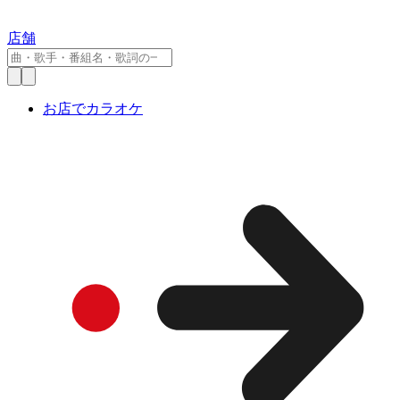
店舗
お店でカラオケ