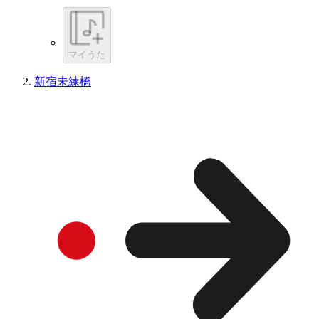
マイうた
新宿未練橋