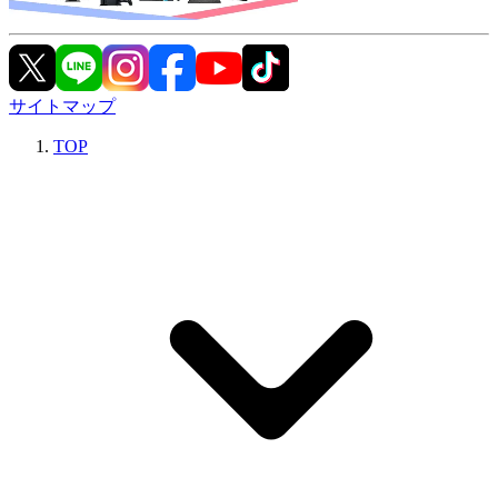
サイトマップ
TOP