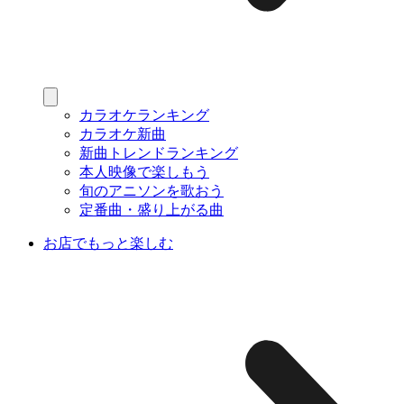
カラオケランキング
カラオケ新曲
新曲トレンドランキング
本人映像で楽しもう
旬のアニソンを歌おう
定番曲・盛り上がる曲
お店でもっと楽しむ