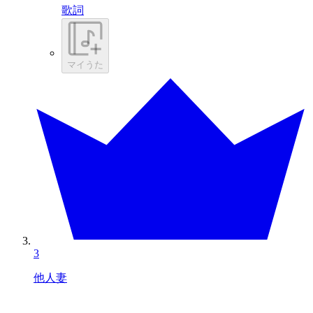
歌詞
マイうた
3
他人妻