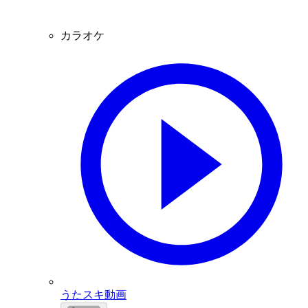
カラオケ
うたスキ動画