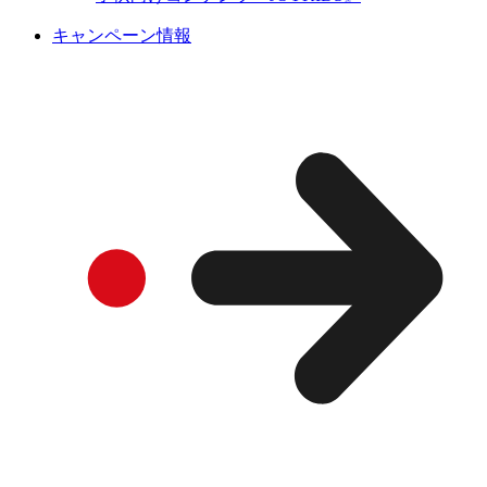
キャンペーン情報