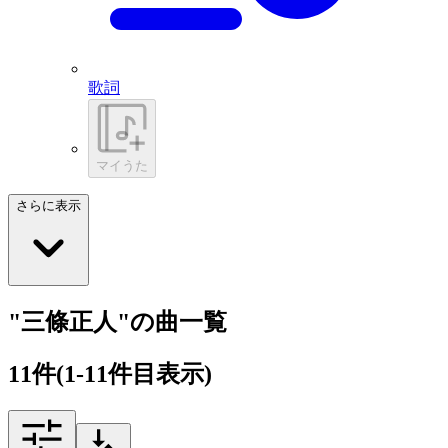
歌詞
マイうた
さらに表示
"三條正人"の曲一覧
11
件
(1-11件目表示)