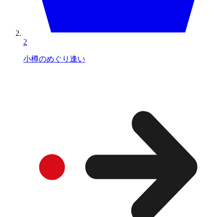
2
小樽のめぐり逢い