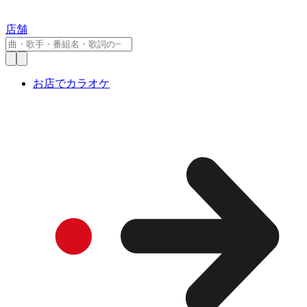
店舗
お店でカラオケ