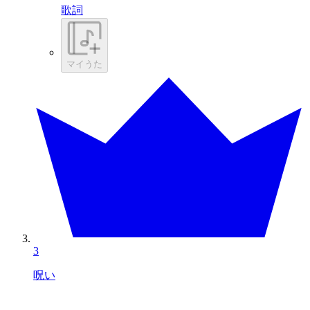
歌詞
マイうた
3
呪い