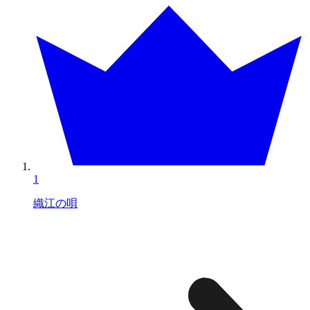
1
織江の唄