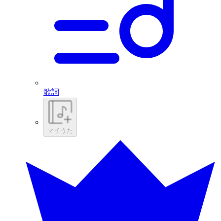
歌詞
マイうた