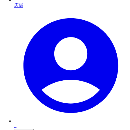
店舗
...