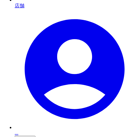
店舗
...