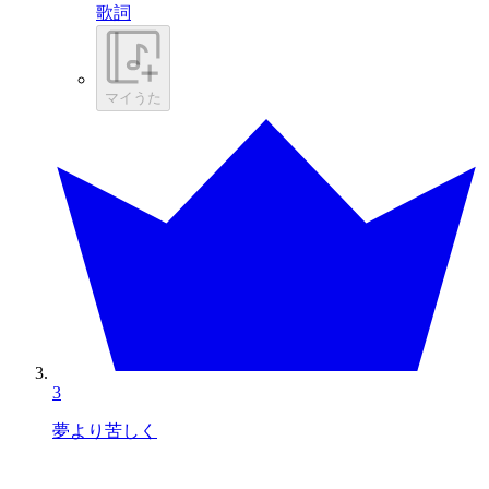
歌詞
マイうた
3
夢より苦しく