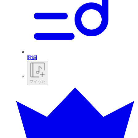
歌詞
マイうた