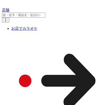
店舗
お店でカラオケ