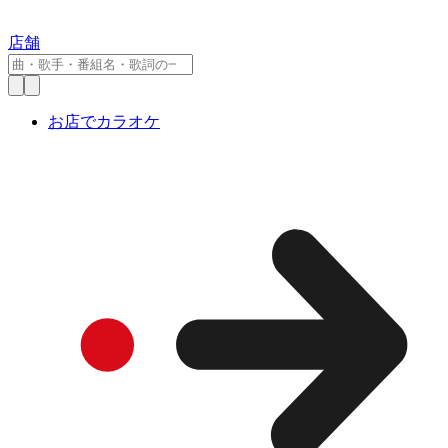
店舗
お店でカラオケ