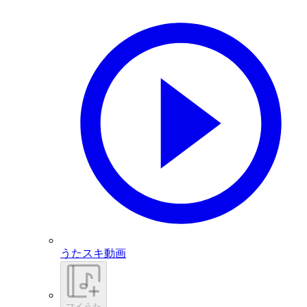
うたスキ動画
マイうた