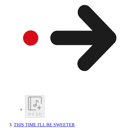
マイうた
THIS TIME I'LL BE SWEETER