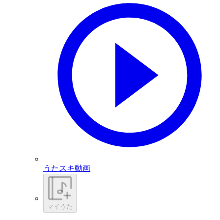
うたスキ動画
マイうた