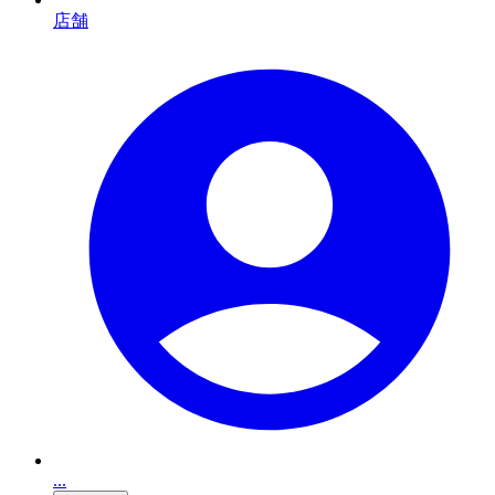
店舗
...