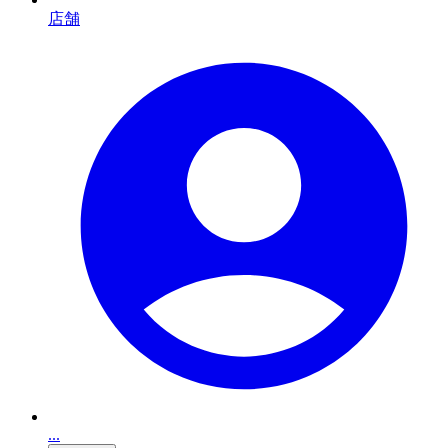
店舗
...