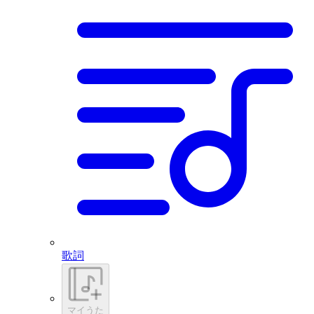
歌詞
マイうた