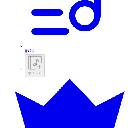
歌詞
マイうた