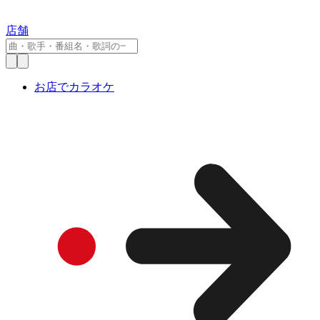
店舗
お店でカラオケ