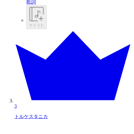
歌詞
マイうた
3
トルケスタニカ