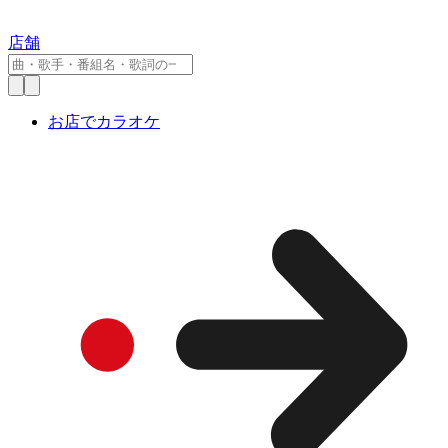
店舗
お店でカラオケ