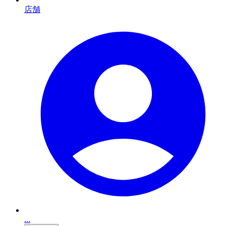
店舗
...