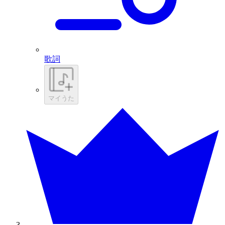
歌詞
マイうた