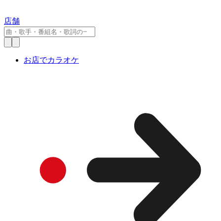
店舗
お店でカラオケ