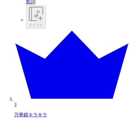
歌詞
マイうた
3
万華鏡キラキラ