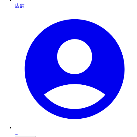
店舗
...