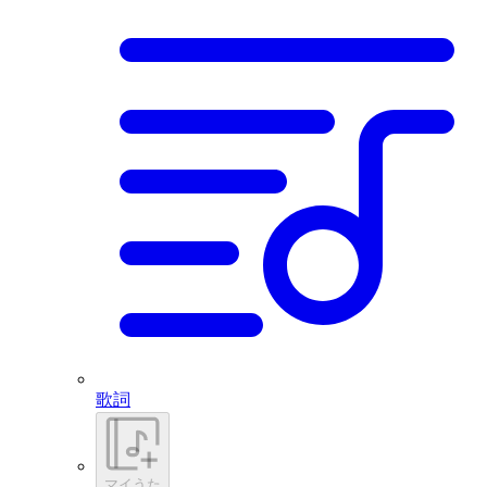
歌詞
マイうた