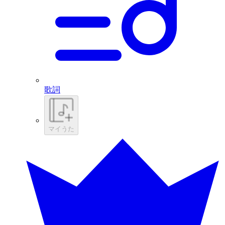
歌詞
マイうた