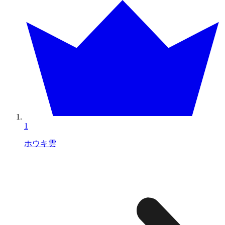
1
ホウキ雲