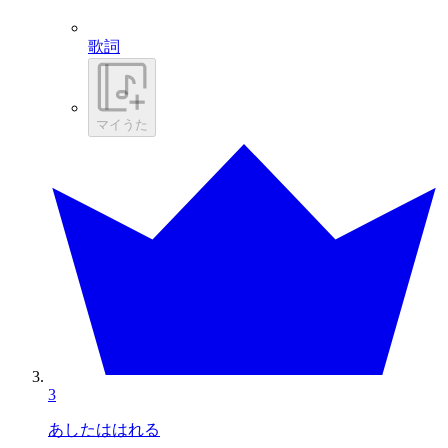
歌詞
マイうた
3
あしたははれる