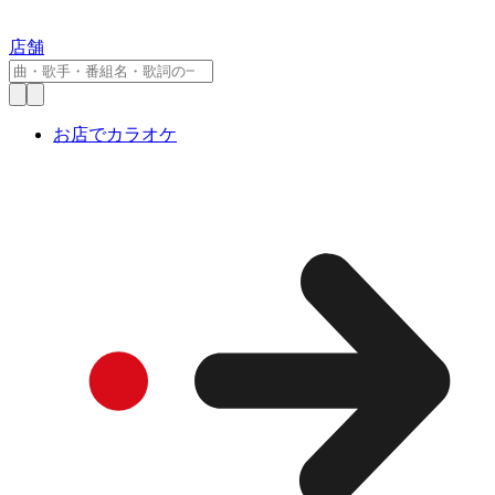
店舗
お店でカラオケ