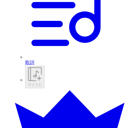
歌詞
マイうた