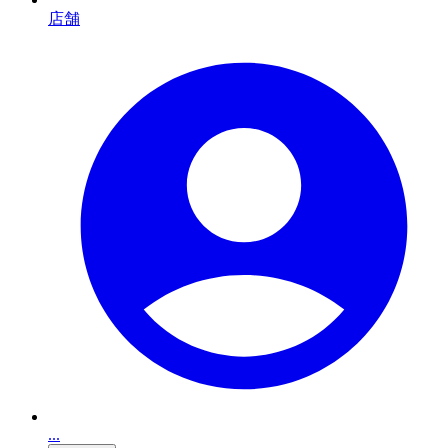
店舗
...