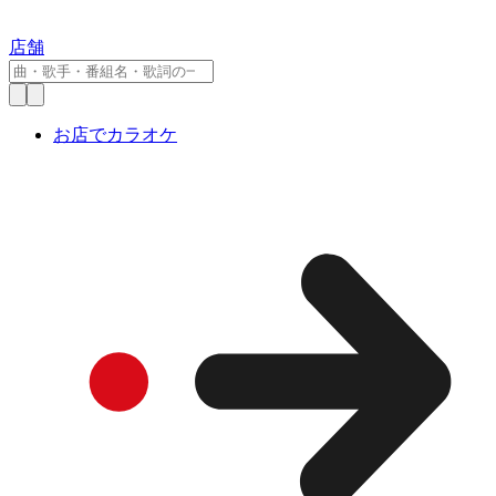
店舗
お店でカラオケ