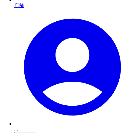
店舗
...