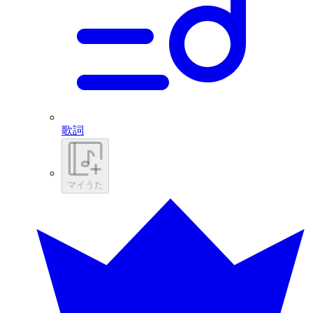
歌詞
マイうた