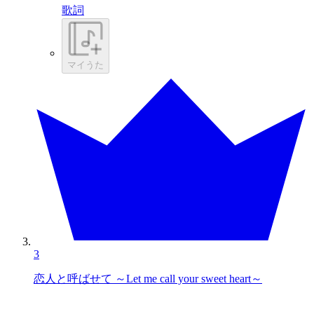
歌詞
マイうた
3
恋人と呼ばせて ～Let me call your sweet heart～