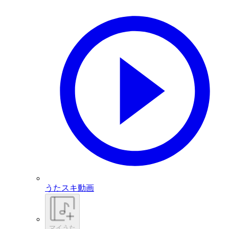
うたスキ動画
マイうた