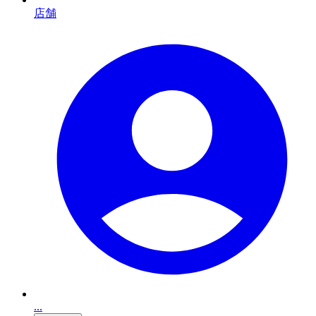
店舗
...