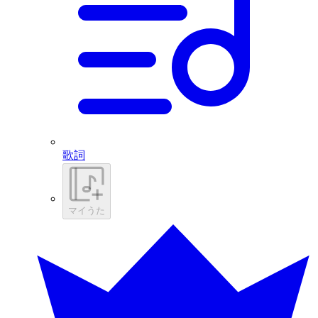
歌詞
マイうた