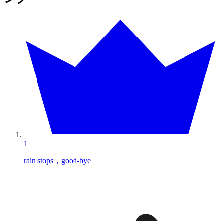
1
rain stops，good-bye