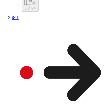
マイうた
6/11