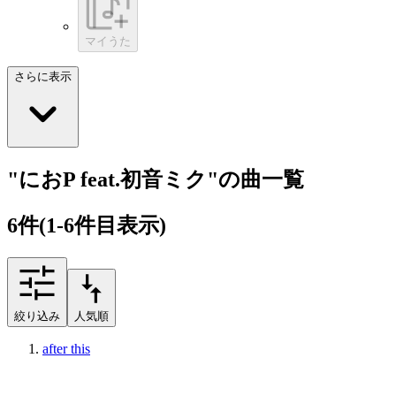
マイうた
さらに表示
"におP feat.初音ミク"の曲一覧
6
件
(1-6件目表示)
絞り込み
人気順
after this