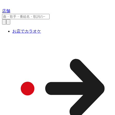
店舗
お店でカラオケ