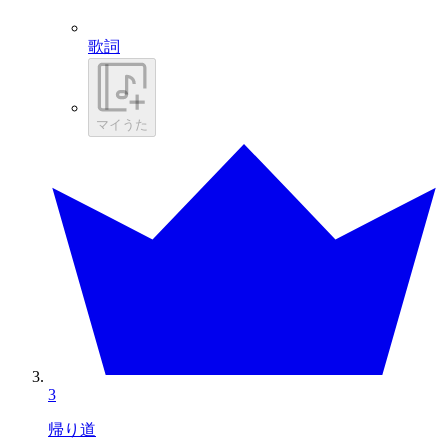
歌詞
マイうた
3
帰り道