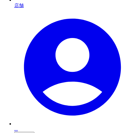
店舗
...