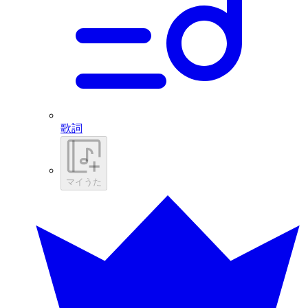
歌詞
マイうた