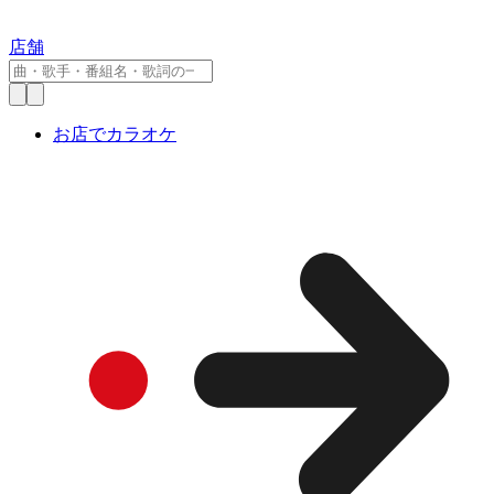
店舗
お店でカラオケ