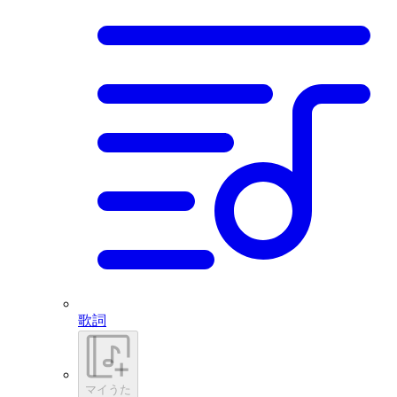
歌詞
マイうた