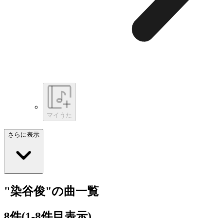
マイうた
さらに表示
"染谷俊"の曲一覧
8
件
(1-8件目表示)