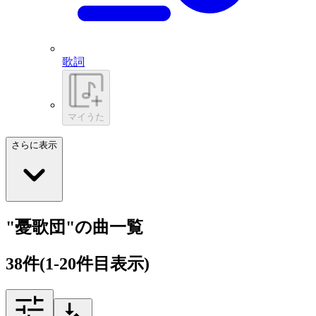
歌詞
マイうた
さらに表示
"憂歌団"の曲一覧
38
件
(1-20件目表示)