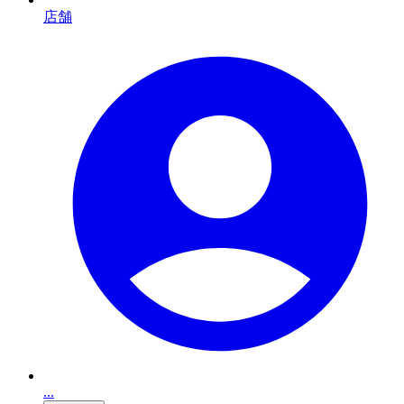
店舗
...