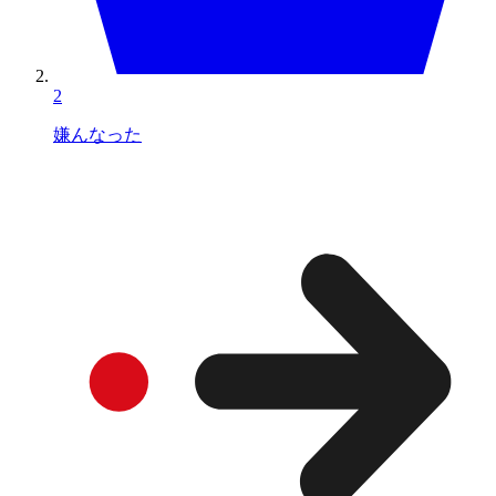
2
嫌んなった