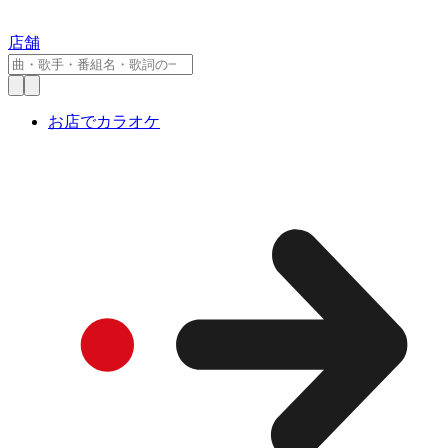
店舗
お店でカラオケ