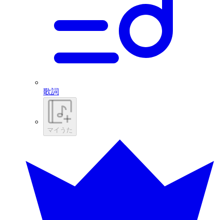
歌詞
マイうた