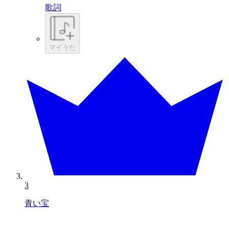
歌詞
マイうた
3
青い宝