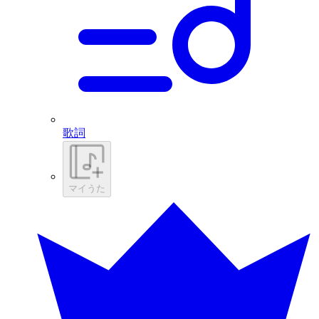
歌詞
マイうた