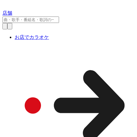
店舗
お店でカラオケ