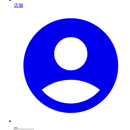
店舗
...